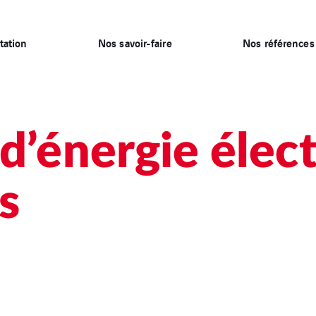
tation
Nos savoir-faire
Nos références
d’énergie élec
s